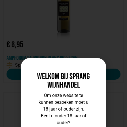
€
6,95
Amphorum Sauvignon blanc Bio Vegan
Spanje
2024
Welkom bij Sprang
Bekijk deze wijn
Wijnhandel
Om onze website te
kunnen bezoeken moet u
18 jaar of ouder zijn.
Bent u ouder 18 jaar of
ouder?