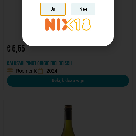
Ja
Nee
€
5,55
Calusari Pinot Grigio biologisch
Roemenië
2024
Bekijk deze wijn