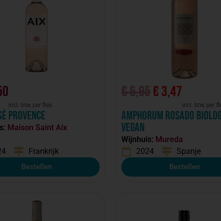
50
€
6,95
€
3,47
incl. btw, per fles
incl. btw, per fl
sé Provence
Amphorum Rosado Biolog
Vegan
s:
Maison Saint Aix
Wijnhuis:
Mureda
24
Frankrijk
2024
Spanje
Bestellen
Bestellen