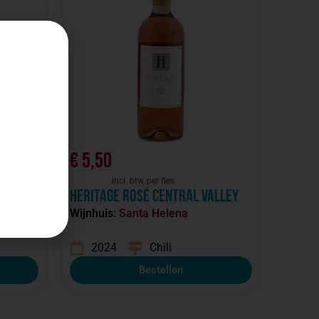
€
5,50
incl. btw, per fles
Heritage Rosé Central valley
Wijnhuis:
Santa Helena
any
2024
Chili
Bestellen