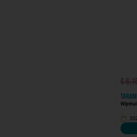
€
6,1
Tarani
Wijnhui
20