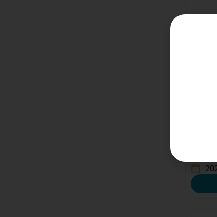
€
8,9
Estado
Prove
Wijnhui
20