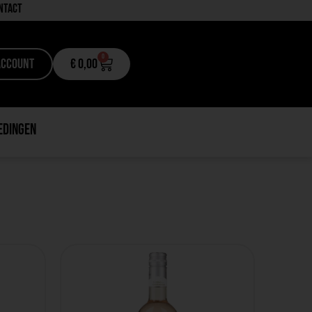
ntact
0
Account
€
0,00
edingen