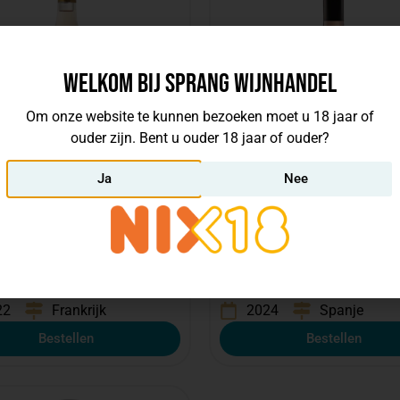
Welkom bij Sprang Wijnhandel
Om onze website te kunnen bezoeken moet u 18 jaar of
ouder zijn. Bent u ouder 18 jaar of ouder?
Ja
Nee
5
€
4,48
€
6,75
incl. btw, per fles
incl. btw, per fles
n Héritage Rosé
Green Trail Tempranillo
nce
Rosado Biologisch
s:
Estadan Vignerons
Wijnhuis:
Green Wine Comp
22
Frankrijk
2024
Spanje
Bestellen
Bestellen