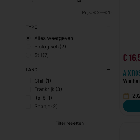
Prijs:
€ 2
—
€ 14
TYPE
Alles weergeven
Biologisch
(2)
Stil
(7)
€
16,
LAND
AIX Ro
Chili
(1)
Wijnhui
Frankrijk
(3)
20
Italië
(1)
Spanje
(2)
Filter resetten