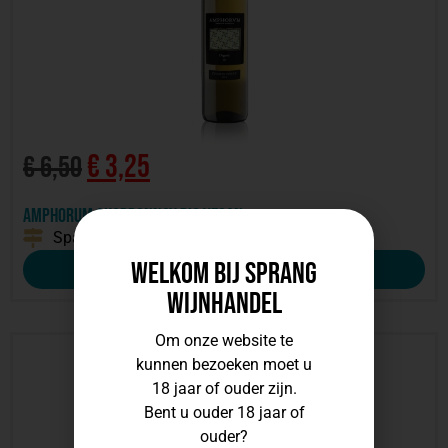
€
3,25
€
6,50
Amphorum Chardonnay Bio Vegan
Spanje
2024
Welkom bij Sprang
Bekijk deze wijn
Wijnhandel
Om onze website te
kunnen bezoeken moet u
18 jaar of ouder zijn.
Bent u ouder 18 jaar of
ouder?