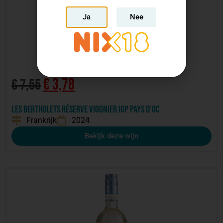
Ja
Nee
€
3,78
€
7,55
Les Bertholets Réserve Viognier IGP Pays d’Oc
Frankrijk
2024
Bekijk deze wijn