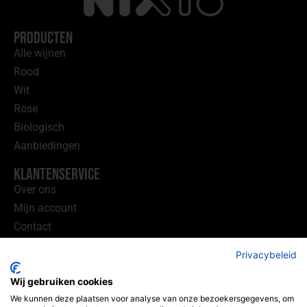
Producten
Alle wijnen
Rood
Wit
Rose
Biologisch
Aanbiedingen
Klantenservice
Over ons
Mijn account
Contact
Handige Links
Privacybeleid
Wijnhandel Utrecht
Wij gebruiken cookies
Wijnhandel Sprang
We kunnen deze plaatsen voor analyse van onze bezoekersgegevens, om