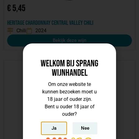
€
5,45
Heritage Chardonnay Central Valley Chili
Chili
2024
Bekijk deze wijn
Welkom bij Sprang
Wijnhandel
Om onze website te
kunnen bezoeken moet u
18 jaar of ouder zijn.
Bent u ouder 18 jaar of
ouder?
Ja
Nee