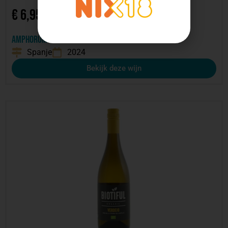
€
6,95
Amphorum Sauvignon blanc Bio Vegan
Spanje
2024
Bekijk deze wijn