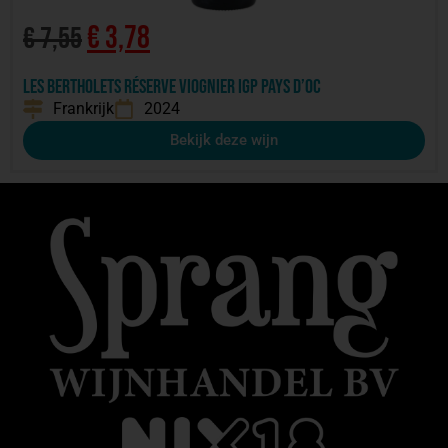
€
3,78
€
7,55
Les Bertholets Réserve Viognier IGP Pays d’Oc
Frankrijk
2024
Bekijk deze wijn