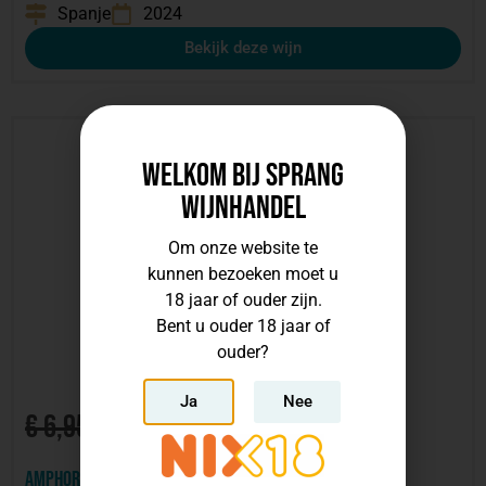
Spanje
2024
Bekijk deze wijn
Welkom bij Sprang
Wijnhandel
Om onze website te
kunnen bezoeken moet u
18 jaar of ouder zijn.
Bent u ouder 18 jaar of
ouder?
Ja
Nee
€
3,47
€
6,95
Amphorum Merlot Biologisch Vegan