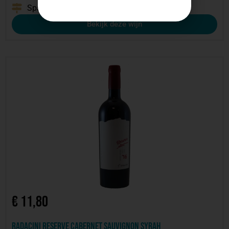
Spanje
2024
Bekijk deze wijn
€
11,80
Radacini Reserve Cabernet Sauvignon Syrah