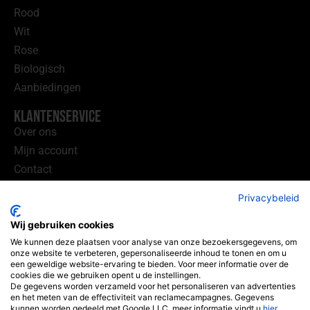
Rood
Wit
Rose
Biologisch
Aanbiedingen
Klantenservice
Over ons
Mijn account
Contact
Handige Links
Privacybeleid
Wijnhandel Utrecht
Wij gebruiken cookies
Wijnhandel Sprang
We kunnen deze plaatsen voor analyse van onze bezoekersgegevens, om
onze website te verbeteren, gepersonaliseerde inhoud te tonen en om u
Winklerlaan 365-40
een geweldige website-ervaring te bieden. Voor meer informatie over de
3571KE Utrecht
cookies die we gebruiken opent u de instellingen.
De gegevens worden verzameld voor het personaliseren van advertenties
(geen bezoek adres)
en het meten van de effectiviteit van reclamecampagnes. Gegevens
kunnen worden gedeeld met Google LLC, meer informatie vindt u
hier
.