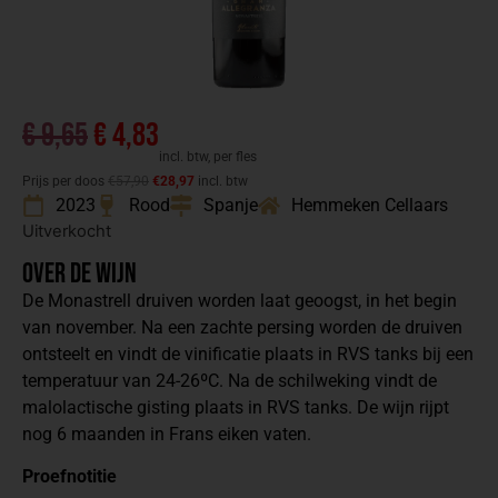
€
9,65
€
4,83
incl. btw, per fles
Prijs per doos
€57,90
€28,97
incl. btw
2023
Rood
Spanje
Hemmeken Cellaars
Uitverkocht
Over de wijn
De Monastrell druiven worden laat geoogst, in het begin
van november. Na een zachte persing worden de druiven
ontsteelt en vindt de vinificatie plaats in RVS tanks bij een
temperatuur van 24-26ºC. Na de schilweking vindt de
malolactische gisting plaats in RVS tanks. De wijn rijpt
nog 6 maanden in Frans eiken vaten.
Proefnotitie