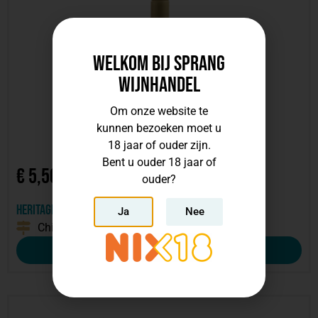
Welkom bij Sprang
Wijnhandel
Om onze website te
kunnen bezoeken moet u
18 jaar of ouder zijn.
Bent u ouder 18 jaar of
€
5,50
ouder?
Heritage Rosé Central valley
Ja
Nee
Chili
2024
Bekijk deze wijn