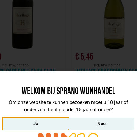
0
€
5,45
incl. btw, per fles
incl. btw, per fles
ge Cabernet Sauvignon
Heritage Chardonnay Ce
Valley Chili
s:
Santa Helena
Wijnhuis:
Santa Helena
Welkom bij Sprang Wijnhandel
23
Chili
2024
Chili
Om onze website te kunnen bezoeken moet u 18 jaar of
Bestellen
Bestellen
ouder zijn. Bent u ouder 18 jaar of ouder?
Ja
Nee