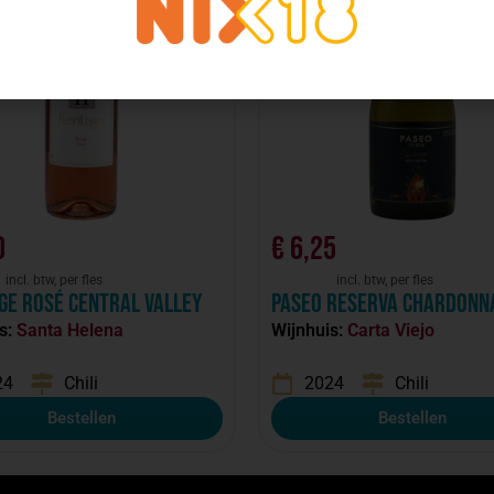
0
€
6,25
incl. btw, per fles
incl. btw, per fles
ge Rosé Central valley
Paseo Reserva Chardonn
s:
Santa Helena
Wijnhuis:
Carta Viejo
24
Chili
2024
Chili
Bestellen
Bestellen