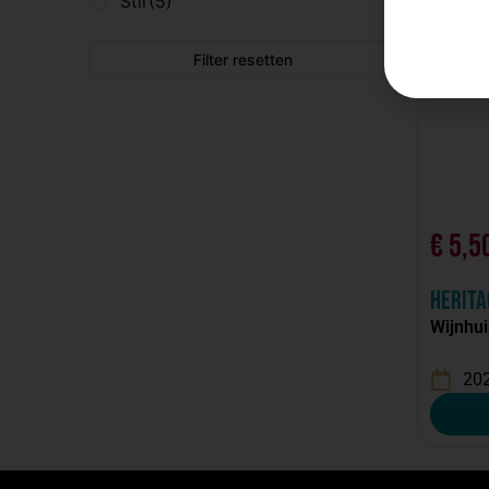
Stil
(5)
Filter resetten
€
5,5
Herita
Wijnhui
20