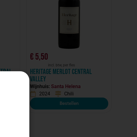
€
5,50
incl. btw, per fles
ntral
Heritage Merlot Central
Valley
Wijnhuis:
Santa Helena
2024
Chili
Bestellen