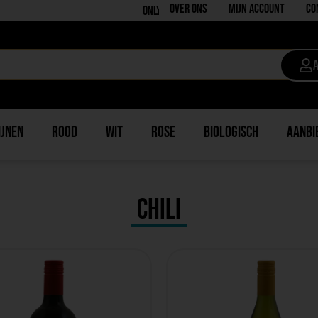
Over ons
Mijn account
Co
Only the best in quality
ijnen
Rood
Wit
Rose
Biologisch
Aanbi
Chili