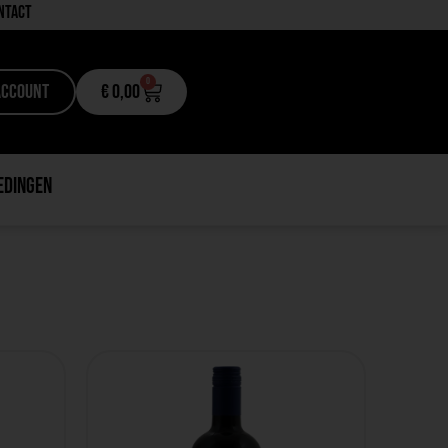
ntact
0
Account
€
0,00
edingen