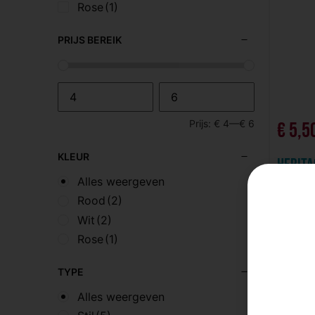
Rose
(1)
PRIJS BEREIK
Prijs:
€ 4
—
€ 6
€
5,5
KLEUR
Herita
Alles weergeven
Wijnhui
Rood
(2)
20
Wit
(2)
Rose
(1)
TYPE
Alles weergeven