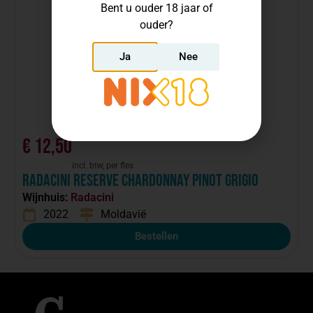
Bent u ouder 18 jaar of
ouder?
Ja
Nee
€
12,50
incl. btw, per fles
Radacini Reserve Chardonnay Pinot Grigio
Wijnhuis:
Radacini
2022
Moldavië
Bestellen