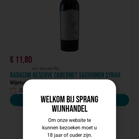
€
11,80
incl. btw, per fles
Radacini Reserve Cabernet Sauvignon Syrah
Wijnhuis:
Radacini
2019
Moldavië
Welkom bij Sprang
Bestellen
Wijnhandel
Om onze website te
kunnen bezoeken moet u
18 jaar of ouder zijn.