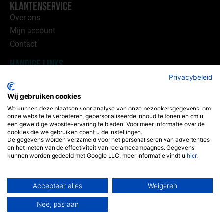
Klantenservice
Over ons
Mijn account
Contact
Handige Links
Privacybeleid
Wijnhandel Utrecht
Wij gebruiken cookies
Wijnhandel Sprang
We kunnen deze plaatsen voor analyse van onze bezoekersgegevens, om
onze website te verbeteren, gepersonaliseerde inhoud te tonen en om u
Winklerlaan 365-40
een geweldige website-ervaring te bieden. Voor meer informatie over de
3571KE Utrecht
cookies die we gebruiken opent u de instellingen.
De gegevens worden verzameld voor het personaliseren van advertenties
(geen bezoek adres)
en het meten van de effectiviteit van reclamecampagnes. Gegevens
kunnen worden gedeeld met Google LLC, meer informatie vindt u
hier
.
06 34 73 69 05
info@sprangbv.nl
Accepteer alles
Weigeren
KvK: 11012845
Nee, pas aan
© 2026 Alle rechten voorbehouden
-
Algemene voorwaarden