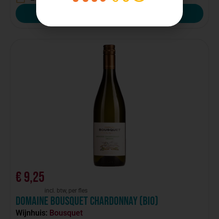
Bestellen
€
9,25
incl. btw, per fles
Domaine Bousquet Chardonnay (bio)
Wijnhuis:
Bousquet