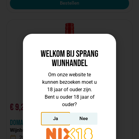
Bestellen
Welkom bij Sprang
Wijnhandel
Om onze website te
kunnen bezoeken moet u
18 jaar of ouder zijn.
Bent u ouder 18 jaar of
ouder?
€
9,25
incl. btw, per fles
Ja
Nee
Domaine Bousquet Cabernet Sauvignon Bio
Wijnhuis:
Bousquet
2023
Argentinië