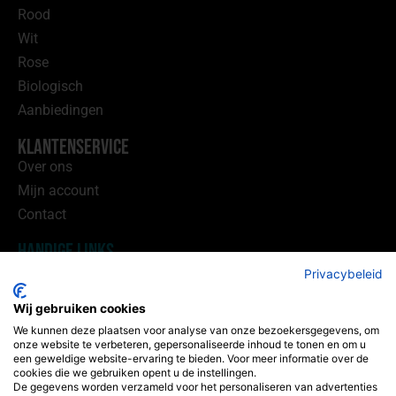
Rood
Wit
Rose
Biologisch
Aanbiedingen
Klantenservice
Over ons
Mijn account
Contact
Handige Links
Privacybeleid
Wijnhandel Utrecht
Wij gebruiken cookies
Wijnhandel Sprang
We kunnen deze plaatsen voor analyse van onze bezoekersgegevens, om
onze website te verbeteren, gepersonaliseerde inhoud te tonen en om u
Winklerlaan 365-40
een geweldige website-ervaring te bieden. Voor meer informatie over de
3571KE Utrecht
cookies die we gebruiken opent u de instellingen.
De gegevens worden verzameld voor het personaliseren van advertenties
(geen bezoek adres)