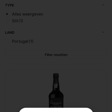
TYPE
Alles weergeven
Stil
(1)
LAND
Portugal
(1)
Filter resetten