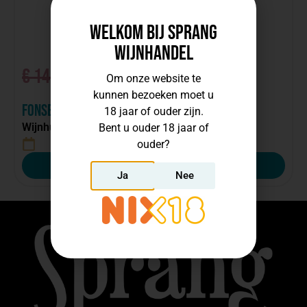
Welkom bij Sprang
Wijnhandel
€
14,52
€
7,26
Om onze website te
kunnen bezoeken moet u
incl. btw, per fles
Fonseca Porto Bin27
18 jaar of ouder zijn.
Wijnhuis:
Fonseca
Bent u ouder 18 jaar of
Portugal
ouder?
Bestellen
Ja
Nee