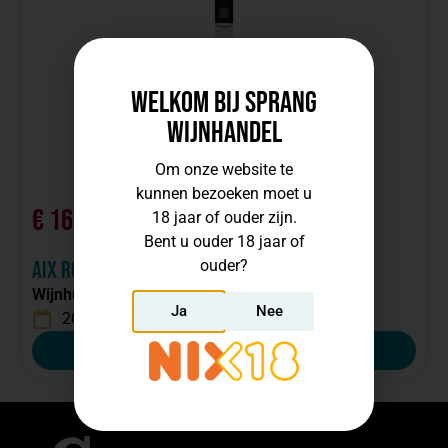
Welkom bij Sprang
Wijnhandel
Om onze website te
kunnen bezoeken moet u
€
16,50
18 jaar of ouder zijn.
Bent u ouder 18 jaar of
incl. btw, per fles
AIX Rosé Provence
ouder?
Wijnhuis:
Maison Saint Aix
Ja
Nee
2024
Frankrijk
Bestellen