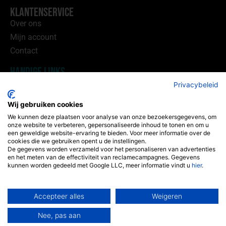
Klantenservice
Over ons
Mijn account
Contact
Handige Links
Privacybeleid
Wijnhandel Utrecht
Wij gebruiken cookies
Wijnhandel Sprang
We kunnen deze plaatsen voor analyse van onze bezoekersgegevens, om
onze website te verbeteren, gepersonaliseerde inhoud te tonen en om u
Winklerlaan 365-40
een geweldige website-ervaring te bieden. Voor meer informatie over de
3571KE Utrecht
cookies die we gebruiken opent u de instellingen.
De gegevens worden verzameld voor het personaliseren van advertenties
(geen bezoek adres)
en het meten van de effectiviteit van reclamecampagnes. Gegevens
kunnen worden gedeeld met Google LLC, meer informatie vindt u
hier
.
06 34 73 69 05
info@sprangbv.nl
Accepteer alles
Weigeren
KvK: 11012845
Nee, pas aan