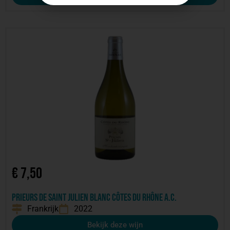
€
7,50
Prieurs de Saint Julien blanc Côtes du Rhône A.C.
Frankrijk
2022
Bekijk deze wijn