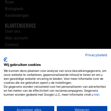
Rose
Biologisch
Aanbiedingen
Klantenservice
Over ons
Mijn account
Contact
Handige Links
Privacybeleid
Wijnhandel Utrecht
Wij gebruiken cookies
Wijnhandel Sprang
We kunnen deze plaatsen voor analyse van onze bezoekersgegevens, om
onze website te verbeteren, gepersonaliseerde inhoud te tonen en om u
Winklerlaan 365-40
een geweldige website-ervaring te bieden. Voor meer informatie over de
3571KE Utrecht
cookies die we gebruiken opent u de instellingen.
De gegevens worden verzameld voor het personaliseren van advertenties
(geen bezoek adres)
en het meten van de effectiviteit van reclamecampagnes. Gegevens
kunnen worden gedeeld met Google LLC, meer informatie vindt u
hier
.
06 34 73 69 05
info@sprangbv.nl
Accepteer alles
Weigeren