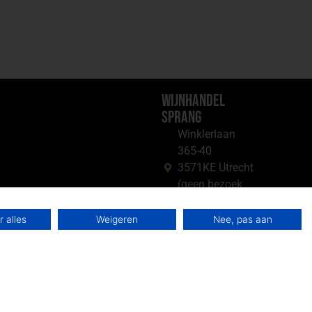
Wijnhandel
Sprang
Winklerlaan
365-40
3571KE Utrecht
(geen bezoek
adres)
 alles
Weigeren
Nee, pas aan
06 34 73 69 05
info@sprangbv.nl
KvK: 11012845