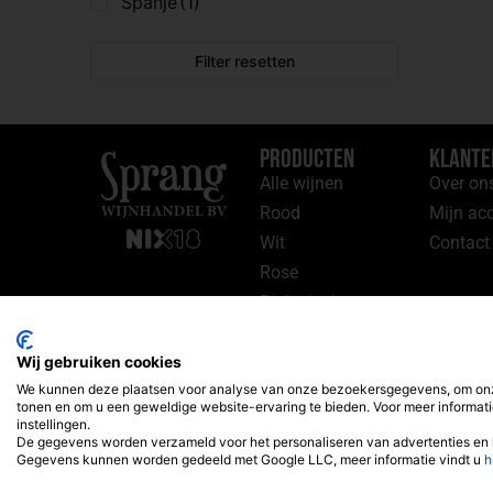
Spanje
(1)
Filter resetten
Producten
Klante
Alle wijnen
Over on
Rood
Mijn ac
Wit
Contact
Rose
Biologisch
Aanbiedingen
Wij gebruiken cookies
We kunnen deze plaatsen voor analyse van onze bezoekersgegevens, om onze
tonen en om u een geweldige website-ervaring te bieden. Voor meer informati
instellingen.
De gegevens worden verzameld voor het personaliseren van advertenties en 
Gegevens kunnen worden gedeeld met Google LLC, meer informatie vindt u
h