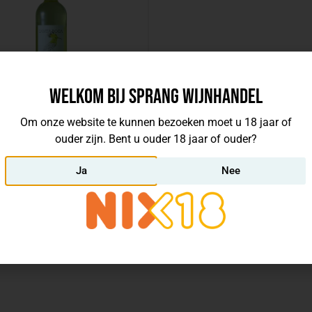
Welkom bij Sprang Wijnhandel
Om onze website te kunnen bezoeken moet u 18 jaar of
0
€
4,97
ouder zijn. Bent u ouder 18 jaar of ouder?
incl. btw, per fles
Boca Verdejo
Ja
Nee
s:
Bodega Copaboca
23
dega Copaboca
Spanje
Bestellen