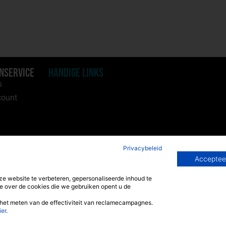
nservice
Handige Links
s
Wijnhandel Utrecht
count
Privacybeleid
Accepteer
 website te verbeteren, gepersonaliseerde inhoud te
e over de cookies die we gebruiken opent u de
het meten van de effectiviteit van reclamecampagnes.
ier
.
© 2026 Alle rechten voorbehouden
-
Algemene voorwaarden