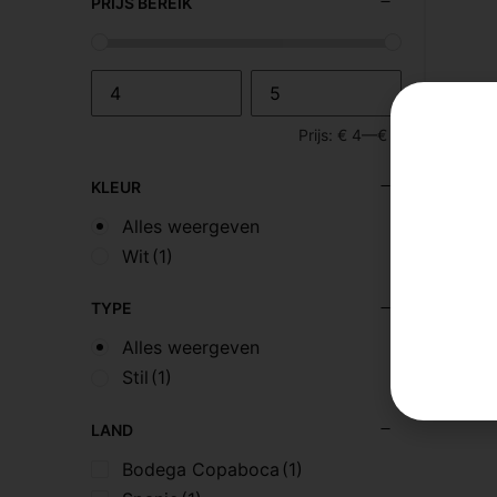
PRIJS BEREIK
Prijs:
€ 4
—
€ 5
KLEUR
€
7,5
Alles weergeven
Canta 
Wit
(1)
Wijnhui
TYPE
20
Bo
Alles weergeven
Stil
(1)
LAND
Bodega Copaboca
(1)