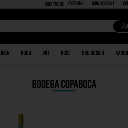
Over ons
Mijn account
Co
Only the best in quality
ijnen
Rood
Wit
Rose
Biologisch
Aanbi
Bodega Copaboca