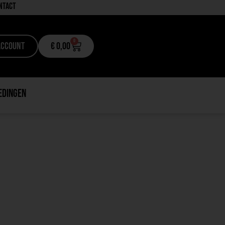
ntact
0
Account
€
0,00
edingen